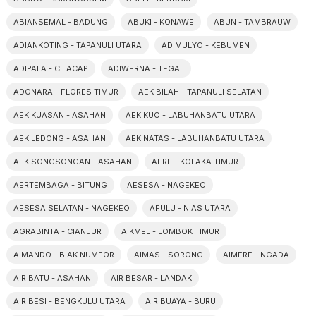
ABIANSEMAL - BADUNG
ABUKI - KONAWE
ABUN - TAMBRAUW
ADIANKOTING - TAPANULI UTARA
ADIMULYO - KEBUMEN
ADIPALA - CILACAP
ADIWERNA - TEGAL
ADONARA - FLORES TIMUR
AEK BILAH - TAPANULI SELATAN
AEK KUASAN - ASAHAN
AEK KUO - LABUHANBATU UTARA
AEK LEDONG - ASAHAN
AEK NATAS - LABUHANBATU UTARA
AEK SONGSONGAN - ASAHAN
AERE - KOLAKA TIMUR
AERTEMBAGA - BITUNG
AESESA - NAGEKEO
AESESA SELATAN - NAGEKEO
AFULU - NIAS UTARA
AGRABINTA - CIANJUR
AIKMEL - LOMBOK TIMUR
AIMANDO - BIAK NUMFOR
AIMAS - SORONG
AIMERE - NGADA
AIR BATU - ASAHAN
AIR BESAR - LANDAK
AIR BESI - BENGKULU UTARA
AIR BUAYA - BURU