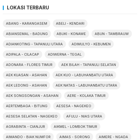
LOKASI TERBARU
ABANG - KARANGASEM
ABELI - KENDARI
ABIANSEMAL - BADUNG
ABUKI - KONAWE
ABUN - TAMBRAUW
ADIANKOTING - TAPANULI UTARA
ADIMULYO - KEBUMEN
ADIPALA - CILACAP
ADIWERNA - TEGAL
ADONARA - FLORES TIMUR
AEK BILAH - TAPANULI SELATAN
AEK KUASAN - ASAHAN
AEK KUO - LABUHANBATU UTARA
AEK LEDONG - ASAHAN
AEK NATAS - LABUHANBATU UTARA
AEK SONGSONGAN - ASAHAN
AERE - KOLAKA TIMUR
AERTEMBAGA - BITUNG
AESESA - NAGEKEO
AESESA SELATAN - NAGEKEO
AFULU - NIAS UTARA
AGRABINTA - CIANJUR
AIKMEL - LOMBOK TIMUR
AIMANDO - BIAK NUMFOR
AIMAS - SORONG
AIMERE - NGADA