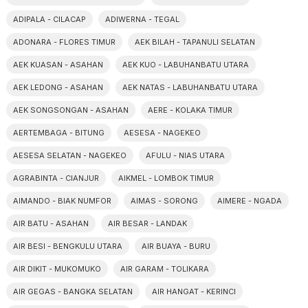
ADIPALA - CILACAP
ADIWERNA - TEGAL
ADONARA - FLORES TIMUR
AEK BILAH - TAPANULI SELATAN
AEK KUASAN - ASAHAN
AEK KUO - LABUHANBATU UTARA
AEK LEDONG - ASAHAN
AEK NATAS - LABUHANBATU UTARA
AEK SONGSONGAN - ASAHAN
AERE - KOLAKA TIMUR
AERTEMBAGA - BITUNG
AESESA - NAGEKEO
AESESA SELATAN - NAGEKEO
AFULU - NIAS UTARA
AGRABINTA - CIANJUR
AIKMEL - LOMBOK TIMUR
AIMANDO - BIAK NUMFOR
AIMAS - SORONG
AIMERE - NGADA
AIR BATU - ASAHAN
AIR BESAR - LANDAK
AIR BESI - BENGKULU UTARA
AIR BUAYA - BURU
AIR DIKIT - MUKOMUKO
AIR GARAM - TOLIKARA
AIR GEGAS - BANGKA SELATAN
AIR HANGAT - KERINCI