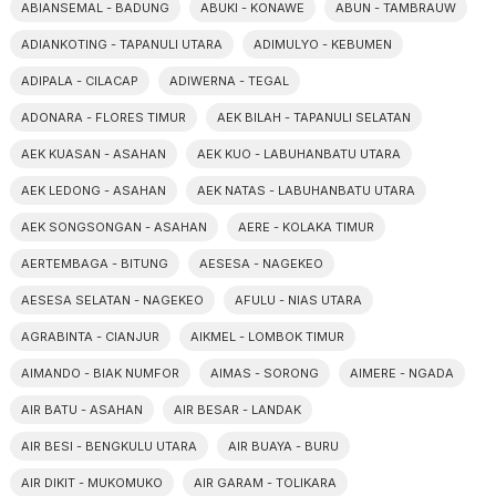
ABIANSEMAL - BADUNG
ABUKI - KONAWE
ABUN - TAMBRAUW
ADIANKOTING - TAPANULI UTARA
ADIMULYO - KEBUMEN
ADIPALA - CILACAP
ADIWERNA - TEGAL
ADONARA - FLORES TIMUR
AEK BILAH - TAPANULI SELATAN
AEK KUASAN - ASAHAN
AEK KUO - LABUHANBATU UTARA
AEK LEDONG - ASAHAN
AEK NATAS - LABUHANBATU UTARA
AEK SONGSONGAN - ASAHAN
AERE - KOLAKA TIMUR
AERTEMBAGA - BITUNG
AESESA - NAGEKEO
AESESA SELATAN - NAGEKEO
AFULU - NIAS UTARA
AGRABINTA - CIANJUR
AIKMEL - LOMBOK TIMUR
AIMANDO - BIAK NUMFOR
AIMAS - SORONG
AIMERE - NGADA
AIR BATU - ASAHAN
AIR BESAR - LANDAK
AIR BESI - BENGKULU UTARA
AIR BUAYA - BURU
AIR DIKIT - MUKOMUKO
AIR GARAM - TOLIKARA