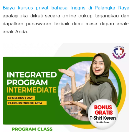
Biaya kursus privat bahasa Inggris di Palangka Raya
apalagi jika diikuti secara online cukup terjangkau dan
dapatkan penawaran terbaik demi masa depan anak-
anak Anda.