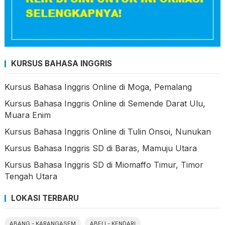
KURSUS BAHASA INGGRIS
Kursus Bahasa Inggris Online di Moga, Pemalang
Kursus Bahasa Inggris Online di Semende Darat Ulu,
Muara Enim
Kursus Bahasa Inggris Online di Tulin Onsoi, Nunukan
Kursus Bahasa Inggris SD di Baras, Mamuju Utara
Kursus Bahasa Inggris SD di Miomaffo Timur, Timor
Tengah Utara
LOKASI TERBARU
ABANG - KARANGASEM
ABELI - KENDARI