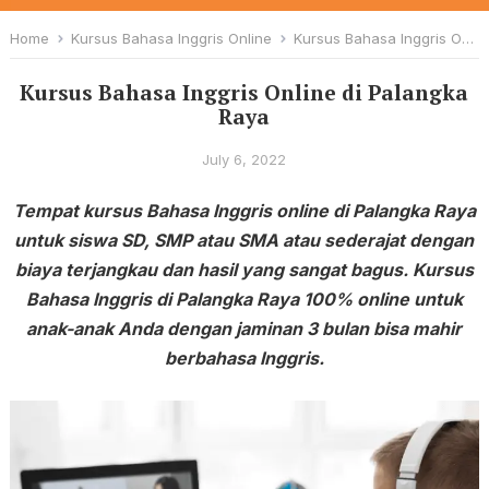
Home
Kursus Bahasa Inggris Online
Kursus Bahasa Inggris Online di Palangka Raya
Kursus Bahasa Inggris Online di Palangka
Raya
July 6, 2022
Tempat kursus Bahasa Inggris online di Palangka Raya
untuk siswa SD, SMP atau SMA atau sederajat dengan
biaya terjangkau dan hasil yang sangat bagus. Kursus
Bahasa Inggris di Palangka Raya 100% online untuk
anak-anak Anda dengan jaminan 3 bulan bisa mahir
berbahasa Inggris.