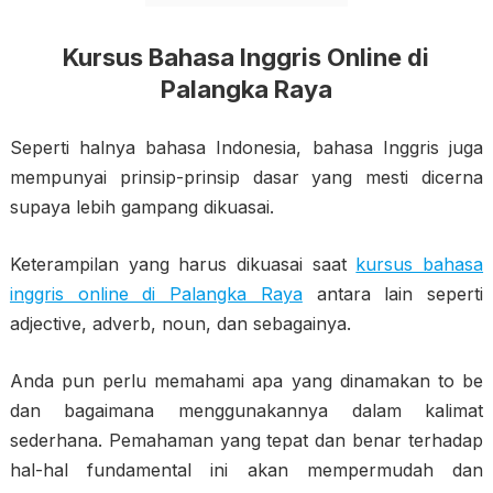
Kursus Bahasa Inggris Online di
Palangka Raya
Seperti halnya bahasa Indonesia, bahasa Inggris juga
mempunyai prinsip-prinsip dasar yang mesti dicerna
supaya lebih gampang dikuasai.
Keterampilan yang harus dikuasai saat
kursus bahasa
inggris online di Palangka Raya
antara lain seperti
adjective, adverb, noun, dan sebagainya.
Anda pun perlu memahami apa yang dinamakan to be
dan bagaimana menggunakannya dalam kalimat
sederhana. Pemahaman yang tepat dan benar terhadap
hal-hal fundamental ini akan mempermudah dan