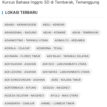
Kursus Bahasa Inggris SD di Tembarak, Temanggung
LOKASI TERBARU
ABANG - KARANGASEM
ABELI - KENDARI
ABIANSEMAL - BADUNG
ABUKI - KONAWE
ABUN - TAMBRAUW
ADIANKOTING - TAPANULI UTARA
ADIMULYO - KEBUMEN
ADIPALA - CILACAP
ADIWERNA - TEGAL
ADONARA - FLORES TIMUR
AEK BILAH - TAPANULI SELATAN
AEK KUASAN - ASAHAN
AEK KUO - LABUHANBATU UTARA
AEK LEDONG - ASAHAN
AEK NATAS - LABUHANBATU UTARA
AEK SONGSONGAN - ASAHAN
AERE - KOLAKA TIMUR
AERTEMBAGA - BITUNG
AESESA - NAGEKEO
AESESA SELATAN - NAGEKEO
AFULU - NIAS UTARA
AGRABINTA - CIANJUR
AIKMEL - LOMBOK TIMUR