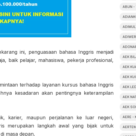
ABUN -
ADIANK
ADIMUL
ADIWER
ADONAR
sekarang ini, penguasaan bahasa Inggris menjadi
AEK BIL
ja, baik pelajar, mahasiswa, pekerja profesional,
AEK KU
AEK KU
mintaan terhadap layanan kursus bahasa Inggris
AEK LE
buhnya kesadaran akan pentingnya keterampilan
AEK NA
AEK SO
k, karier, maupun perjalanan ke luar negeri,
AERE -
ris merupakan langkah awal yang bijak untuk
AERTEM
di masa depan.