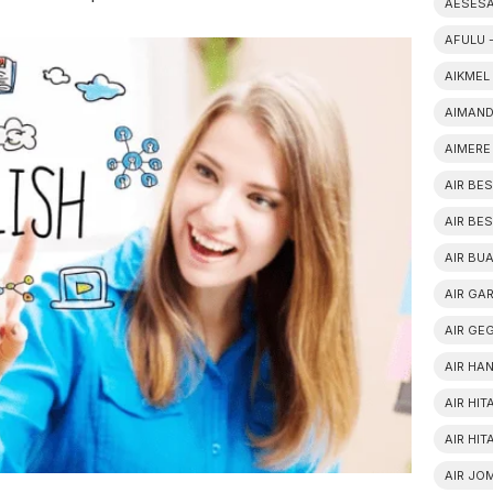
AESESA
AFULU 
AIKMEL
AIMAND
AIMERE
AIR BE
AIR BE
AIR BUA
AIR GA
AIR GE
AIR HAN
AIR HI
AIR HI
AIR JO