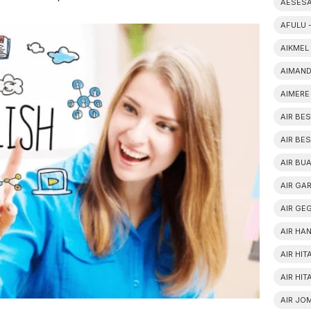
AESESA
AFULU 
AIKMEL
AIMAND
AIMERE
AIR BE
AIR BE
AIR BUA
AIR GA
AIR GE
AIR HAN
AIR HI
AIR HI
AIR JO