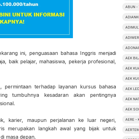
ABUN -
ADIANK
ADIMUL
ADIWER
ADONAR
sekarang ini, penguasaan bahasa Inggris menjadi
AEK BIL
ja, baik pelajar, mahasiswa, pekerja profesional,
AEK KU
AEK KU
, permintaan terhadap layanan kursus bahasa
AEK LE
eiring tumbuhnya kesadaran akan pentingnya
AEK NA
sional.
AEK SO
k, karier, maupun perjalanan ke luar negeri,
AERE -
ris merupakan langkah awal yang bijak untuk
AERTEM
di masa depan.