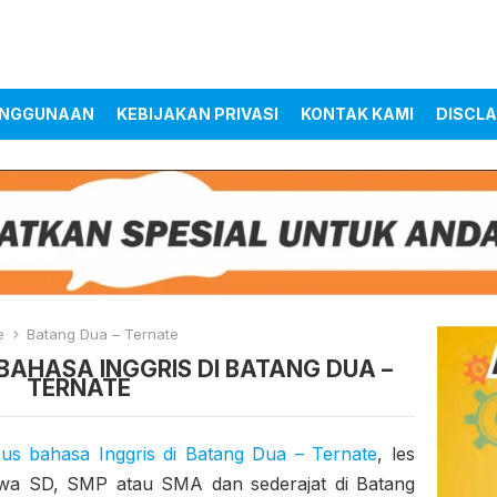
ENGGUNAAN
KEBIJAKAN PRIVASI
KONTAK KAMI
DISCLA
e
Batang Dua – Ternate
BAHASA INGGRIS DI BATANG DUA –
TERNATE
us bahasa Inggris di Batang Dua – Ternate
, les
iswa SD, SMP atau SMA dan sederajat di Batang