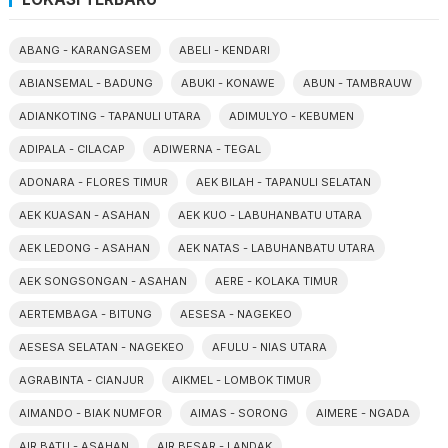
ABANG - KARANGASEM
ABELI - KENDARI
ABIANSEMAL - BADUNG
ABUKI - KONAWE
ABUN - TAMBRAUW
ADIANKOTING - TAPANULI UTARA
ADIMULYO - KEBUMEN
ADIPALA - CILACAP
ADIWERNA - TEGAL
ADONARA - FLORES TIMUR
AEK BILAH - TAPANULI SELATAN
AEK KUASAN - ASAHAN
AEK KUO - LABUHANBATU UTARA
AEK LEDONG - ASAHAN
AEK NATAS - LABUHANBATU UTARA
AEK SONGSONGAN - ASAHAN
AERE - KOLAKA TIMUR
AERTEMBAGA - BITUNG
AESESA - NAGEKEO
AESESA SELATAN - NAGEKEO
AFULU - NIAS UTARA
AGRABINTA - CIANJUR
AIKMEL - LOMBOK TIMUR
AIMANDO - BIAK NUMFOR
AIMAS - SORONG
AIMERE - NGADA
AIR BATU - ASAHAN
AIR BESAR - LANDAK