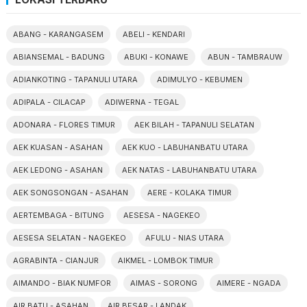
ABANG - KARANGASEM
ABELI - KENDARI
ABIANSEMAL - BADUNG
ABUKI - KONAWE
ABUN - TAMBRAUW
ADIANKOTING - TAPANULI UTARA
ADIMULYO - KEBUMEN
ADIPALA - CILACAP
ADIWERNA - TEGAL
ADONARA - FLORES TIMUR
AEK BILAH - TAPANULI SELATAN
AEK KUASAN - ASAHAN
AEK KUO - LABUHANBATU UTARA
AEK LEDONG - ASAHAN
AEK NATAS - LABUHANBATU UTARA
AEK SONGSONGAN - ASAHAN
AERE - KOLAKA TIMUR
AERTEMBAGA - BITUNG
AESESA - NAGEKEO
AESESA SELATAN - NAGEKEO
AFULU - NIAS UTARA
AGRABINTA - CIANJUR
AIKMEL - LOMBOK TIMUR
AIMANDO - BIAK NUMFOR
AIMAS - SORONG
AIMERE - NGADA
AIR BATU - ASAHAN
AIR BESAR - LANDAK