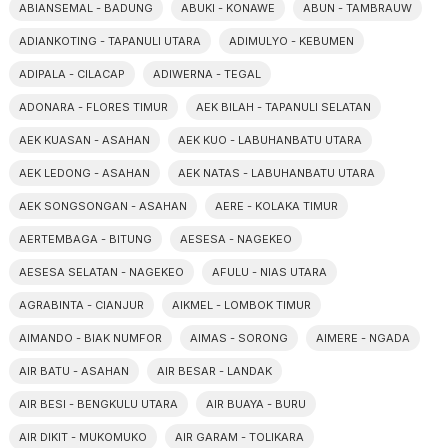
ABIANSEMAL - BADUNG
ABUKI - KONAWE
ABUN - TAMBRAUW
ADIANKOTING - TAPANULI UTARA
ADIMULYO - KEBUMEN
ADIPALA - CILACAP
ADIWERNA - TEGAL
ADONARA - FLORES TIMUR
AEK BILAH - TAPANULI SELATAN
AEK KUASAN - ASAHAN
AEK KUO - LABUHANBATU UTARA
AEK LEDONG - ASAHAN
AEK NATAS - LABUHANBATU UTARA
AEK SONGSONGAN - ASAHAN
AERE - KOLAKA TIMUR
AERTEMBAGA - BITUNG
AESESA - NAGEKEO
AESESA SELATAN - NAGEKEO
AFULU - NIAS UTARA
AGRABINTA - CIANJUR
AIKMEL - LOMBOK TIMUR
AIMANDO - BIAK NUMFOR
AIMAS - SORONG
AIMERE - NGADA
AIR BATU - ASAHAN
AIR BESAR - LANDAK
AIR BESI - BENGKULU UTARA
AIR BUAYA - BURU
AIR DIKIT - MUKOMUKO
AIR GARAM - TOLIKARA