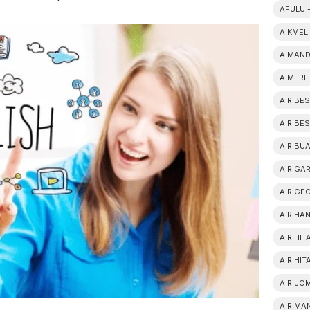
AFULU 
AIKMEL
AIMAND
AIMERE
AIR BE
AIR BE
AIR BUA
AIR GA
AIR GE
AIR HAN
AIR HI
AIR HI
AIR JO
AIR MA