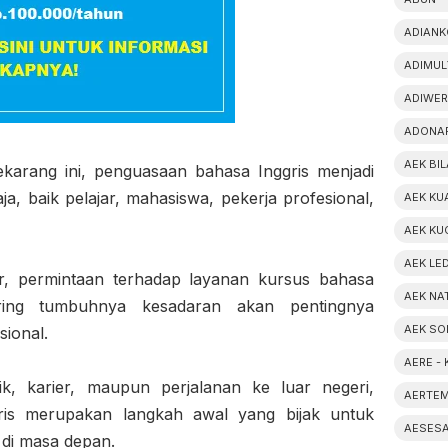
ADIANK
ADIMUL
ADIWER
ADONAR
AEK BIL
sekarang ini, penguasaan bahasa Inggris menjadi
ja, baik pelajar, mahasiswa, pekerja profesional,
AEK KU
AEK KU
AEK LE
, permintaan terhadap layanan kursus bahasa
AEK NA
eiring tumbuhnya kesadaran akan pentingnya
AEK SO
sional.
AERE -
k, karier, maupun perjalanan ke luar negeri,
AERTEM
ris merupakan langkah awal yang bijak untuk
AESESA
di masa depan.