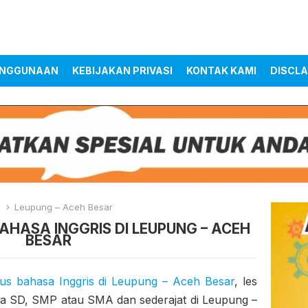
ENGGUNAAN
KEBIJAKAN PRIVASI
KONTAK KAMI
DISCLA
e
Leupung – Aceh Besar
AHASA INGGRIS DI LEUPUNG – ACEH
BESAR
us bahasa Inggris di Leupung – Aceh Besar
, les
swa SD, SMP atau SMA dan sederajat di Leupung –