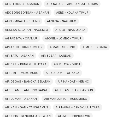
AEK LEDONG - ASAHAN
AEK NATAS - LABUHANBATU UTARA
AEK SONGSONGAN - ASAHAN
AERE - KOLAKA TIMUR
AERTEMBAGA - BITUNG
AESESA - NAGEKEO
AESESA SELATAN - NAGEKEO
AFULU - NIAS UTARA
AGRABINTA - CIANJUR
AIKMEL - LOMBOK TIMUR
AIMANDO - BIAK NUMFOR
AIMAS - SORONG
AIMERE - NGADA
AIR BATU - ASAHAN
AIR BESAR - LANDAK
AIR BESI - BENGKULU UTARA
AIR BUAYA - BURU
AIR DIKIT - MUKOMUKO
AIR GARAM - TOLIKARA
AIR GEGAS - BANGKA SELATAN
AIR HANGAT - KERINCI
AIR HITAM - LAMPUNG BARAT
AIR HITAM - SAROLANGUN
AIR JOMAN - ASAHAN
AIR MANJUNTO - MUKOMUKO
AIR NANINGAN - TANGGAMUS
AIR NAPAL - BENGKULU UTARA
AIR NIPIS - BENGKULU SELATAN
ALUWIH - PRINGSEWU