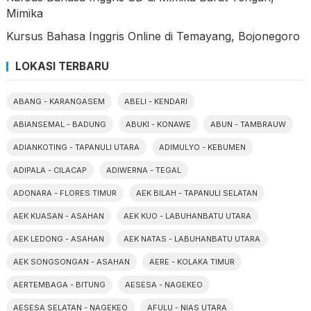
Mimika
Kursus Bahasa Inggris Online di Temayang, Bojonegoro
LOKASI TERBARU
ABANG - KARANGASEM
ABELI - KENDARI
ABIANSEMAL - BADUNG
ABUKI - KONAWE
ABUN - TAMBRAUW
ADIANKOTING - TAPANULI UTARA
ADIMULYO - KEBUMEN
ADIPALA - CILACAP
ADIWERNA - TEGAL
ADONARA - FLORES TIMUR
AEK BILAH - TAPANULI SELATAN
AEK KUASAN - ASAHAN
AEK KUO - LABUHANBATU UTARA
AEK LEDONG - ASAHAN
AEK NATAS - LABUHANBATU UTARA
AEK SONGSONGAN - ASAHAN
AERE - KOLAKA TIMUR
AERTEMBAGA - BITUNG
AESESA - NAGEKEO
AESESA SELATAN - NAGEKEO
AFULU - NIAS UTARA