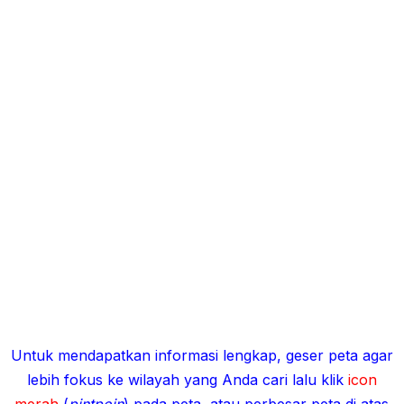
Untuk mendapatkan informasi lengkap, geser peta agar
lebih fokus ke wilayah yang Anda cari lalu klik
icon
merah
(
pintpoin
) pada peta, atau perbesar peta di atas